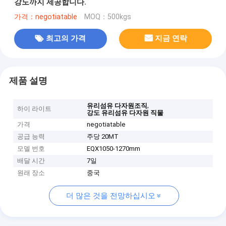
강도까지 제공합니다.
가격：negotiatable
MOQ：500kgs
최고의 가격
지금 연락
제품 설명
,
유리섬유 다자원조직
하이 라이트
강도 유리섬유 다자원 직물
가격
negotiatable
공급 능력
주당 20MT
모델 번호
EQX1050-1270mm
배달 시간
7일
원래 장소
중국
더 많은 것을 전망하십시오