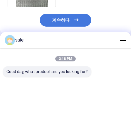
계속하다
sale
추천된 제품
3:18 PM
Good day, what product are you looking for?
유리 섬유 다축 직물
유리섬유 다중축적 직물
±45° 1200g/제곱미터
±45° 800g Per
FRP 보트 풍력 산업용
Square Meter 튼튼한
수지 함침 용이
견고성 및 쉽게 습기 라
신 FRP 보트 풍력 산업
최고의 가격
최고의 가격